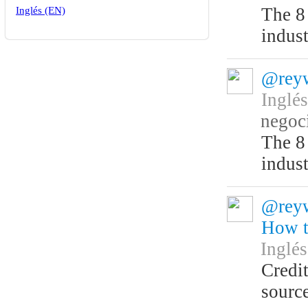
The 8
Inglés (EN)
indust
@reyw
Inglé
negoc
The 8
indust
@reyw
How t
Inglé
Credit
source