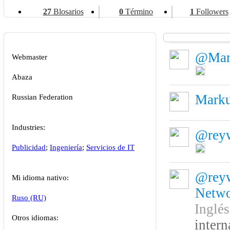
27
Blosarios
0
Término
1
Followers
@Mar
Webmaster
Abaza
Mark
Russian Federation
Industries:
@reyw
Publicidad
;
Ingeniería
;
Servicios de IT
@reyw
Mi idioma nativo:
Netwo
Ruso (RU)
Inglé
Otros idiomas:
intern