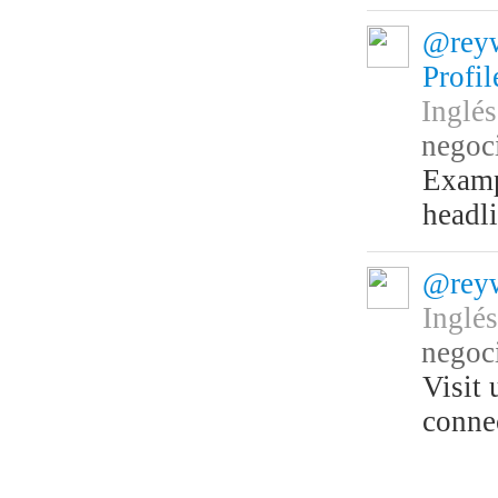
@reyw
Profi
Inglé
negoc
Examp
headli
@reyw
Inglé
negoc
Visit 
connec